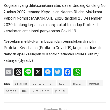
Kegiatan yang dilaksanakaan atas dasar Undang-Undang No.
2 tahun 2002, tentang Kepolisian Negara RI dan Maklumat
Kapolri Nomor : MAK/04/XII/ 2020 tanggal 23 Desember
2020, tentang kepatuhan masyarakat terhadap Protokol
kesehatan antisipasi penyebaran Covid 19.
“Sebelum melakukan imbauan dan penindakan disiplin
Protokol Kesehatan (Protkes) Covid-19, kegiatan diawali
dengan apel kesiapan di Kantor Satlantas Polres Kutim,”
katanya. (dy/adv)
E
T
Li
X
M
T
F
W
m
hr
n
e
wi
a
h
Tags:
#Kaltim
berita pilihan
kutim
malam
operasi
ail
e
e
ss
tt
c
at
satgas
tim
ViralKaltim
yustisi
a
e
er
e
s
d
n
b
A
Previous Post