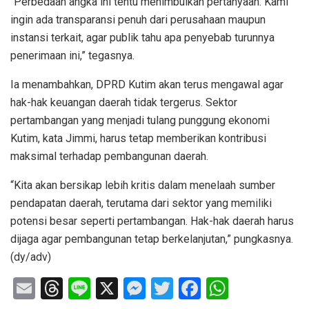
“Perbedaan angka ini tentu menimbulkan pertanyaan. Kami
ingin ada transparansi penuh dari perusahaan maupun
instansi terkait, agar publik tahu apa penyebab turunnya
penerimaan ini,” tegasnya.
Ia menambahkan, DPRD Kutim akan terus mengawal agar
hak-hak keuangan daerah tidak tergerus. Sektor
pertambangan yang menjadi tulang punggung ekonomi
Kutim, kata Jimmi, harus tetap memberikan kontribusi
maksimal terhadap pembangunan daerah.
“Kita akan bersikap lebih kritis dalam menelaah sumber
pendapatan daerah, terutama dari sektor yang memiliki
potensi besar seperti pertambangan. Hak-hak daerah harus
dijaga agar pembangunan tetap berkelanjutan,” pungkasnya.
(dy/adv)
E
T
Li
X
M
T
F
W