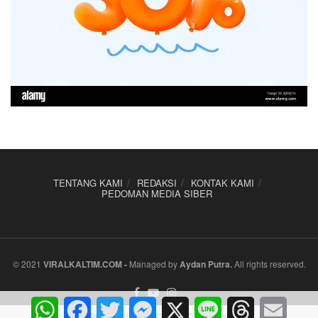
TENTANG KAMI
REDAKSI
KONTAK KAMI
PEDOMAN MEDIA SIBER
© 2021
VIRALKALTIM.COM
-
Managed by
Aydan Putra
.
All rights reserved.
WhatsApp
Facebook
Twitter
Messenger
X
Line
Threads
Email
[DISPLAY_ULTIMATE_SOCIAL_ICONS]