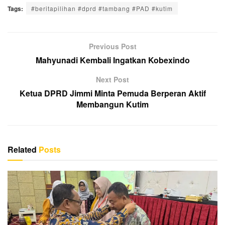
m
hr
n
e
wi
a
h
Tags:
#beritapilihan #dprd #tambang #PAD #kutim
ail
e
e
ss
tt
c
at
a
e
er
e
s
d
n
b
A
Previous Post
s
g
o
p
Mahyunadi Kembali Ingatkan Kobexindo
er
o
p
Next Post
k
Ketua DPRD Jimmi Minta Pemuda Berperan Aktif
Membangun Kutim
Related
Posts