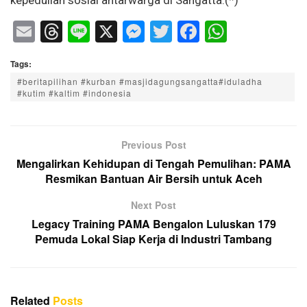
E
T
Li
X
M
T
F
W
m
hr
n
e
wi
a
h
Tags:
ail
e
e
ss
tt
c
at
#beritapilihan #kurban #masjidagungsangatta#iduladha
a
e
er
e
s
#kutim #kaltim #indonesia
d
n
b
A
s
g
o
p
Previous Post
er
o
p
Mengalirkan Kehidupan di Tengah Pemulihan: PAMA
k
Resmikan Bantuan Air Bersih untuk Aceh
Next Post
Legacy Training PAMA Bengalon Luluskan 179
Pemuda Lokal Siap Kerja di Industri Tambang
Related
Posts