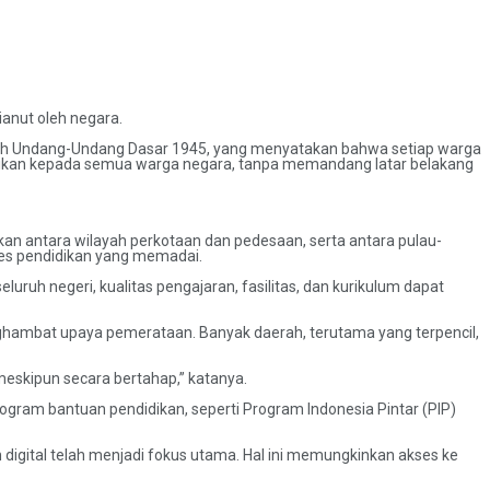
anut oleh negara.
n oleh Undang-Undang Dasar 1945, yang menyatakan bahwa setiap warga
dikan kepada semua warga negara, tanpa memandang latar belakang
kan antara wilayah perkotaan dan pedesaan, serta antara pulau-
ses pendidikan yang memadai.
uruh negeri, kualitas pengajaran, fasilitas, dan kurikulum dapat
enghambat upaya pemerataan. Banyak daerah, terutama yang terpencil,
 meskipun secara bertahap,” katanya.
ram bantuan pendidikan, seperti Program Indonesia Pintar (PIP)
igital telah menjadi fokus utama. Hal ini memungkinkan akses ke