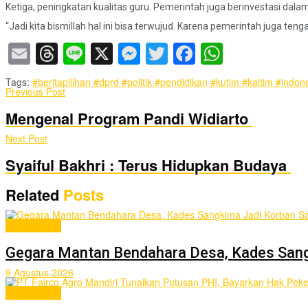
Ketiga, peningkatan kualitas guru. Pemerintah juga berinvestasi dal
“Jadi kita bismillah hal ini bisa terwujud. Karena pemerintah juga te
Email
Threads
Line
X
Messenger
Twitter
Facebook
WhatsA
Tags:
#beritapilihan #dprd #politik #pendidikan #kutim #kaltim #indon
Previous Post
Mengenal Program Pandi Widiarto
Next Post
Syaiful Bakhri : Terus Hidupkan Budaya
Related
Posts
berita pilihan
Gegara Mantan Bendahara Desa, Kades Sang
9 Agustus 2026
berita pilihan