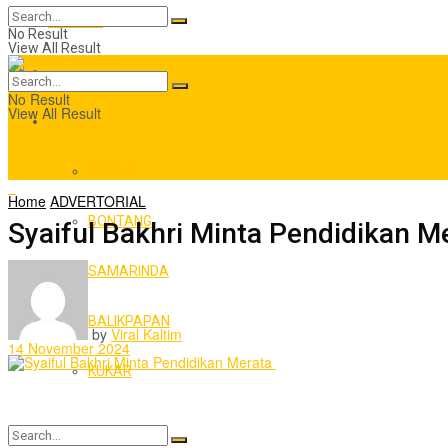
SOSBUD
No Result
View All Result
ADVERTORIAL
No Result
View All Result
KALTIM
KUTIM
Home
ADVERTORIAL
BONTANG
Syaiful Bakhri Minta Pendidikan M
SAMARINDA
BALIKPAPAN
by
Viral Kaltim
14 November 2024
KUKAR