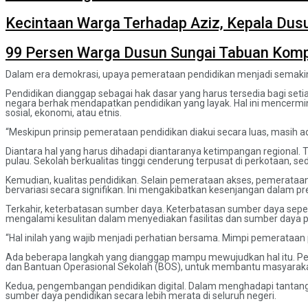
Kecintaan Warga Terhadap Aziz, Kepala Dus
99 Persen Warga Dusun Sungai Tabuan Komp
Dalam era demokrasi, upaya pemerataan pendidikan menjadi semakin p
Pendidikan dianggap sebagai hak dasar yang harus tersedia bagi set
negara berhak mendapatkan pendidikan yang layak. Hal ini mencer
sosial, ekonomi, atau etnis.
“Meskipun prinsip pemerataan pendidikan diakui secara luas, masih 
Diantara hal yang harus dihadapi diantaranya ketimpangan regional. 
pulau. Sekolah berkualitas tinggi cenderung terpusat di perkotaan
Kemudian, kualitas pendidikan. Selain pemerataan akses, pemerataan k
bervariasi secara signifikan. Ini mengakibatkan kesenjangan dalam pr
Terkahir, keterbatasan sumber daya. Keterbatasan sumber daya seper
mengalami kesulitan dalam menyediakan fasilitas dan sumber daya 
“Hal inilah yang wajib menjadi perhatian bersama. Mimpi pemerataan pe
Ada beberapa langkah yang dianggap mampu mewujudkan hal itu. Pert
dan Bantuan Operasional Sekolah (BOS), untuk membantu masyarak
Kedua, pengembangan pendidikan digital. Dalam menghadapi tantanga
sumber daya pendidikan secara lebih merata di seluruh negeri.