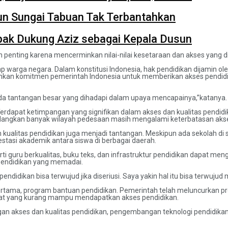
un Sungai Tabuan Tak Terbantahkan
ak Dukung Aziz sebagai Kepala Dusun
enting karena mencerminkan nilai-nilai kesetaraan dan akses yang di
iap warga negara. Dalam konstitusi Indonesia, hak pendidikan dijami
minkan komitmen pemerintah Indonesia untuk memberikan akses pendi
ada tantangan besar yang dihadapi dalam upaya mencapainya,”katanya.
Terdapat ketimpangan yang signifikan dalam akses dan kualitas pendidi
, sedangkan banyak wilayah pedesaan masih mengalami keterbatasan ak
ualitas pendidikan juga menjadi tantangan. Meskipun ada sekolah di sel
estasi akademik antara siswa di berbagai daerah.
ti guru berkualitas, buku teks, dan infrastruktur pendidikan dapat m
pendidikan yang memadai.
ndidikan bisa terwujud jika diseriusi. Saya yakin hal itu bisa terwujud
ama, program bantuan pendidikan. Pemerintah telah meluncurkan prog
at yang kurang mampu mendapatkan akses pendidikan.
n akses dan kualitas pendidikan, pengembangan teknologi pendidikan d