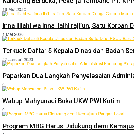
Kaliorang Berduka, Pekerja Tambang PT. KPP
19 Mei 2023
Inna lillahi wa inna ilaihi raji’un, Satu Kor
1 Mei 2020
Terkuak Daftar 5 Kepala Dinas dan Badan Se
27 Januari 2023
Paparkan Dua Langkah Penyelesaian Admini
0
Wabup Mahyunadi Buka UKW PWI Kutim
0
Program MBG Harus Didukung demi Kemajua