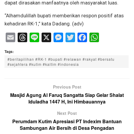
dapat dirasakan manfaatnya oleh masyarakat luas.
“Alhamdulillah bupati memberikan respon positif atas
kehadiran RK-1,” kata Dadang. (adv)
E
T
Li
X
M
T
F
W
m
hr
n
e
wi
a
h
Tags:
ail
e
e
ss
tt
c
at
#beritapilihan #RK-1 #bupati #relawan #rakyat #bersatu
a
e
er
e
s
#sejahtera #kutim #kaltim #indonesia
d
n
b
A
s
g
o
p
Previous Post
er
o
p
Masjid Agung Al Faruq Sangatta Siap Gelar Shalat
k
Iduladha 1447 H, Ini Himbauannya
Next Post
Perumdam Kutim Apresiasi PT Indexim Bantuan
Sambungan Air Bersih di Desa Pengadan