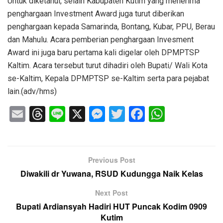
Untuk diketahui, selain Kabupaten Kutim yang menerima
penghargaan Investment Award juga turut diberikan
penghargaan kepada Samarinda, Bontang, Kubar, PPU, Berau
dan Mahulu. Acara pemberian penghargaan Invesment
Award ini juga baru pertama kali digelar oleh DPMPTSP
Kaltim. Acara tersebut turut dihadiri oleh Bupati/ Wali Kota
se-Kaltim, Kepala DPMPTSP se-Kaltim serta para pejabat
lain.(adv/hms)
E
T
Li
X
M
T
F
W
m
hr
n
e
wi
a
h
ail
e
e
ss
tt
c
at
a
e
er
e
s
Previous Post
d
n
b
A
Diwakili dr Yuwana, RSUD Kudungga Naik Kelas
s
g
o
p
Next Post
er
o
p
Bupati Ardiansyah Hadiri HUT Puncak Kodim 0909
Kutim