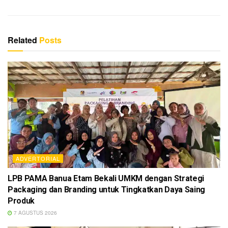
k
Related
Posts
ADVERTORIAL
LPB PAMA Banua Etam Bekali UMKM dengan Strategi
Packaging dan Branding untuk Tingkatkan Daya Saing
Produk
7 AGUSTUS 2026