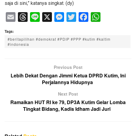
saja di sini,” katanya singkat. (dy)
E
T
Li
X
M
T
F
W
m
hr
n
e
wi
a
h
Tags:
ail
e
e
ss
tt
c
at
#beritapilihan #demokrat #PDIP #PPP #kutim #kaltim
a
e
er
e
s
#indonesia
d
n
b
A
s
g
o
p
Previous Post
er
o
p
Lebih Dekat Dengan Jimmi Ketua DPRD Kutim, Ini
k
Perjalannya Hidupnya
Next Post
Ramaikan HUT RI ke 79, DP3A Kutim Gelar Lomba
Tingkat Bidang, Kadis Idham Jadi Juri