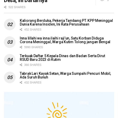
Desa, Ini Daftarnya
522 SHARES
Kaliorang Berduka, Pekerja Tambang PT. KPP Meninggal
Dunia Karena Insiden, Ini Kata Perusahaan
452 SHARES
Inna lillahi wa inna ilaihi raji’un, Satu Korban Diduga
Corona Meninggal, Warga Kutim Tolong jangan Bengal
5990 SHARES
Terkuak Daftar 5 Kepala Dinas dan Badan Serta Dirut
RSUD Baru 2023 di Kutim
366 SHARES
Tabrak Lari Kayak Setan, Warga Sumpahi Pencuri Mobil,
Ada Suruh Bunuh
432 SHARES