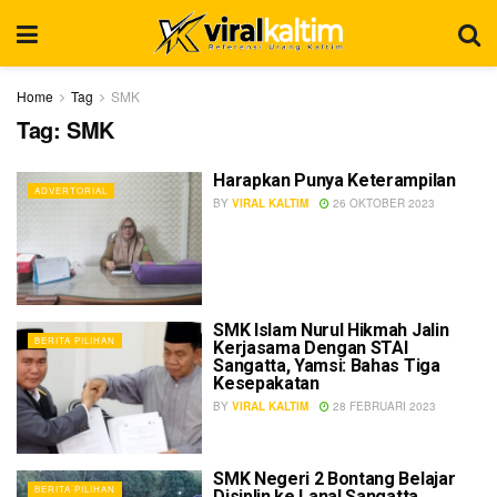
Home
Tag
SMK
Tag:
SMK
Harapkan Punya Keterampilan
ADVERTORIAL
BY
VIRAL KALTIM
26 OKTOBER 2023
SMK Islam Nurul Hikmah Jalin
BERITA PILIHAN
Kerjasama Dengan STAI
Sangatta, Yamsi: Bahas Tiga
Kesepakatan
BY
VIRAL KALTIM
28 FEBRUARI 2023
SMK Negeri 2 Bontang Belajar
BERITA PILIHAN
Disiplin ke Lanal Sangatta