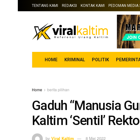
TENTANG KAMI
REDAKSI
KONTAK KAMI
PEDOMAN MEDIA 
HOME
KRIMINAL
POLITIK
PEMERINT
Home
berita pilihan
Gaduh “Manusia Gu
Kaltim ‘Sentil’ Rekt
by
Viral Kaltim
8 Mei 2022