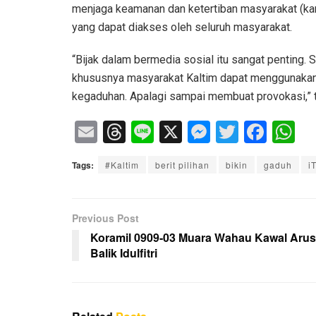
menjaga keamanan dan ketertiban masyarakat (ka
yang dapat diakses oleh seluruh masyarakat.
“Bijak dalam bermedia sosial itu sangat penting.
khususnya masyarakat Kaltim dapat menggunakan
kegaduhan. Apalagi sampai membuat provokasi,” t
E
T
Li
X
M
T
F
W
m
hr
n
e
wi
a
h
Tags:
#Kaltim
berit pilihan
bikin
gaduh
i
ail
e
e
ss
tt
c
at
a
e
er
e
s
d
n
b
A
Previous Post
s
g
o
p
Koramil 0909-03 Muara Wahau Kawal Arus
Balik Idulfitri
er
o
p
k