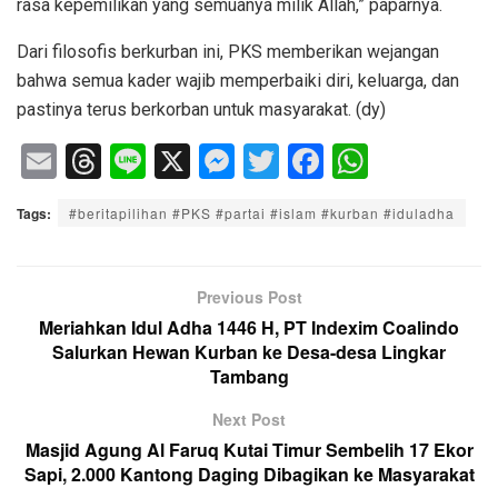
rasa kepemilikan yang semuanya milik Allah,” paparnya.
Dari filosofis berkurban ini, PKS memberikan wejangan
bahwa semua kader wajib memperbaiki diri, keluarga, dan
pastinya terus berkorban untuk masyarakat. (dy)
E
T
Li
X
M
T
F
W
m
hr
n
e
wi
a
h
Tags:
#beritapilihan #PKS #partai #islam #kurban #iduladha
ail
e
e
ss
tt
c
at
a
e
er
e
s
d
n
b
A
Previous Post
s
g
o
p
Meriahkan Idul Adha 1446 H, PT Indexim Coalindo
Salurkan Hewan Kurban ke Desa-desa Lingkar
er
o
p
Tambang
k
Next Post
Masjid Agung Al Faruq Kutai Timur Sembelih 17 Ekor
Sapi, 2.000 Kantong Daging Dibagikan ke Masyarakat