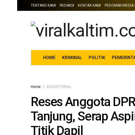
TENTANG KAMI
REDAKSI
KONTAK KAMI
PEDOMAN MEDIA 
HOME
KRIMINAL
POLITIK
PEMERINT
Home
ADVERTORIAL
Reses Anggota DPRD
Tanjung, Serap Aspi
Titik Dapil