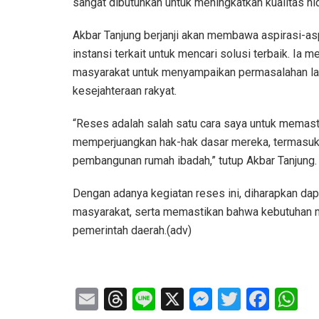
sangat dibutuhkan untuk meningkatkan kualitas hid
Akbar Tanjung berjanji akan membawa aspirasi-asp
instansi terkait untuk mencari solusi terbaik. I
masyarakat untuk menyampaikan permasalahan lan
kesejahteraan rakyat.
“Reses adalah salah satu cara saya untuk memast
memperjuangkan hak-hak dasar mereka, termasuk da
pembangunan rumah ibadah,” tutup Akbar Tanjung.
Dengan adanya kegiatan reses ini, diharapkan da
masyarakat, serta memastikan bahwa kebutuhan ma
pemerintah daerah.(adv)
E
T
Li
X
M
T
F
W