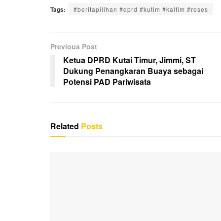
m
hr
n
e
wi
a
h
Tags:
#beritapilihan #dprd #kutim #kaltim #reses
ail
e
e
ss
tt
c
at
a
e
er
e
s
d
n
b
A
Previous Post
s
g
o
p
Ketua DPRD Kutai Timur, Jimmi, ST
Dukung Penangkaran Buaya sebagai
er
o
p
Potensi PAD Pariwisata
k
Related
Posts