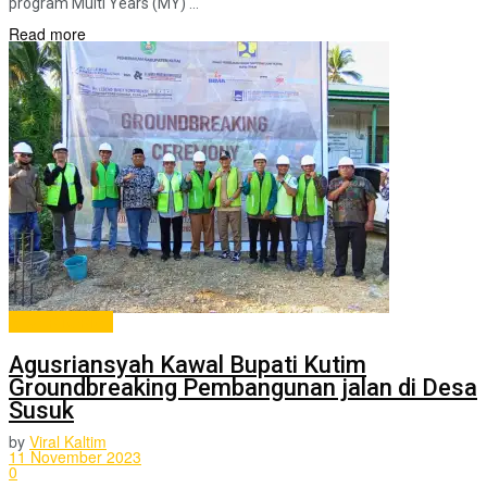
program Multi Years (MY) ...
Read more
ADVERTORIAL
Agusriansyah Kawal Bupati Kutim
Groundbreaking Pembangunan jalan di Desa
Susuk
by
Viral Kaltim
11 November 2023
0