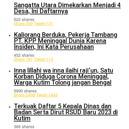
Sangatta Utara Dimekarkan Menjadi 4
Desa, Ini Daftarnya
522 shares
Share
209
Tweet
131
Kaliorang Berduka, Pekerja Tambang
PT. KPP Meninggal Dunia Karena
Insiden, Ini Kata Perusahaan
452 shares
Share
181
Tweet
113
Inna lillahi wa inna ilaihi raji’un, Satu
Korban Diduga Corona Meninggal,
Warga Kutim Tolong jangan Bengal
5990 shares
Share
2408
Tweet
1493
Terkuak Daftar 5 Kepala Dinas dan
Badan Serta Dirut RSUD Baru 2023 di
Kutim
366 shares