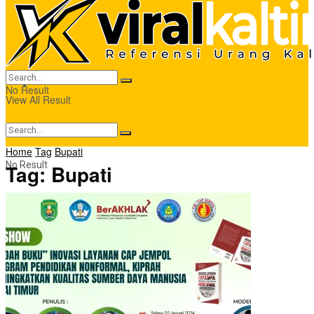
SOSBUD
ADVERTORIAL
KALTIM
No Result
View All Result
Home
Tag
Bupati
No Result
Tag:
Bupati
View All Result