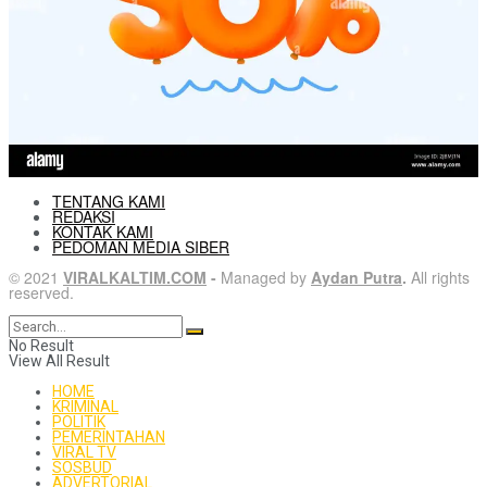
TENTANG KAMI
REDAKSI
KONTAK KAMI
PEDOMAN MEDIA SIBER
© 2021
VIRALKALTIM.COM
-
Managed by
Aydan Putra
.
All rights
reserved.
No Result
View All Result
HOME
KRIMINAL
POLITIK
PEMERINTAHAN
VIRAL TV
SOSBUD
ADVERTORIAL