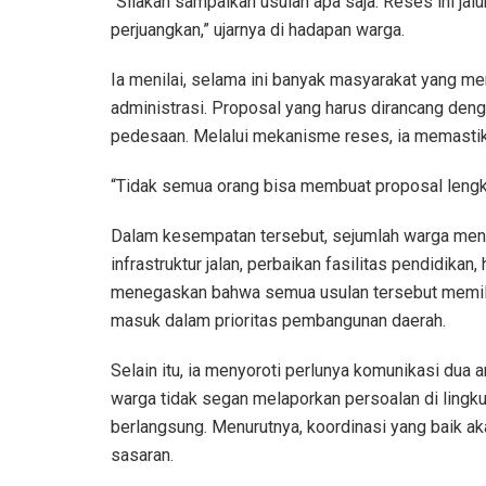
“Silakan sampaikan usulan apa saja. Reses ini jal
perjuangkan,” ujarnya di hadapan warga.
Ia menilai, selama ini banyak masyarakat yang me
administrasi. Proposal yang harus dirancang deng
pedesaan. Melalui mekanisme reses, ia memastikan
“Tidak semua orang bisa membuat proposal lengka
Dalam kesempatan tersebut, sejumlah warga men
infrastruktur jalan, perbaikan fasilitas pendidika
menegaskan bahwa semua usulan tersebut memili
masuk dalam prioritas pembangunan daerah.
Selain itu, ia menyoroti perlunya komunikasi dua 
warga tidak segan melaporkan persoalan di lingk
berlangsung. Menurutnya, koordinasi yang baik a
sasaran.