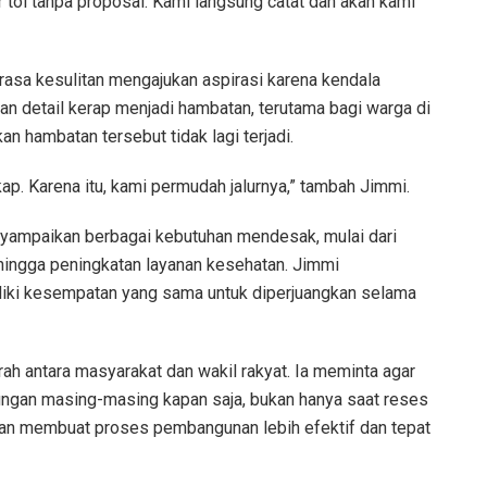
ur tol tanpa proposal. Kami langsung catat dan akan kami
rasa kesulitan mengajukan aspirasi karena kendala
an detail kerap menjadi hambatan, terutama bagi warga di
 hambatan tersebut tidak lagi terjadi.
p. Karena itu, kami permudah jalurnya,” tambah Jimmi.
yampaikan berbagai kebutuhan mendesak, mulai dari
n, hingga peningkatan layanan kesehatan. Jimmi
ki kesempatan yang sama untuk diperjuangkan selama
arah antara masyarakat dan wakil rakyat. Ia meminta agar
ungan masing-masing kapan saja, bukan hanya saat reses
kan membuat proses pembangunan lebih efektif dan tepat