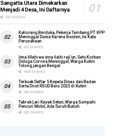
Sangatta Utara Dimekarkan
Menjadi 4 Desa, Ini Daftarnya
522 SHARES
Kaliorang Berduka, Pekerja Tambang PT. KPP
Meninggal Dunia Karena Insiden, Ini Kata
Perusahaan
452 SHARES
Inna lillahi wa inna ilaihi raji’un, Satu Korban
Diduga Corona Meninggal, Warga Kutim
Tolong jangan Bengal
5990 SHARES
Terkuak Daftar 5 Kepala Dinas dan Badan
Serta Dirut RSUD Baru 2023 di Kutim
366 SHARES
Tabrak Lari Kayak Setan, Warga Sumpahi
Pencuri Mobil, Ada Suruh Bunuh
432 SHARES