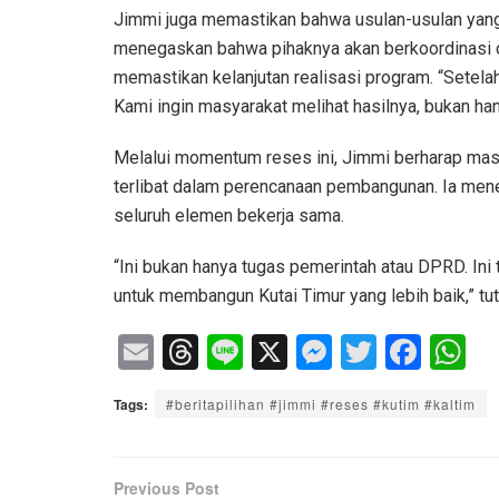
Jimmi juga memastikan bahwa usulan-usulan yang 
menegaskan bahwa pihaknya akan berkoordinasi de
memastikan kelanjutan realisasi program. “Setel
Kami ingin masyarakat melihat hasilnya, bukan han
Melalui momentum reses ini, Jimmi berharap masy
terlibat dalam perencanaan pembangunan. Ia mene
seluruh elemen bekerja sama.
“Ini bukan hanya tugas pemerintah atau DPRD. Ini t
untuk membangun Kutai Timur yang lebih baik,” tu
E
T
Li
X
M
T
F
W
m
hr
n
e
wi
a
h
Tags:
#beritapilihan #jimmi #reses #kutim #kaltim
ail
e
e
ss
tt
c
at
a
e
er
e
s
d
n
b
A
Previous Post