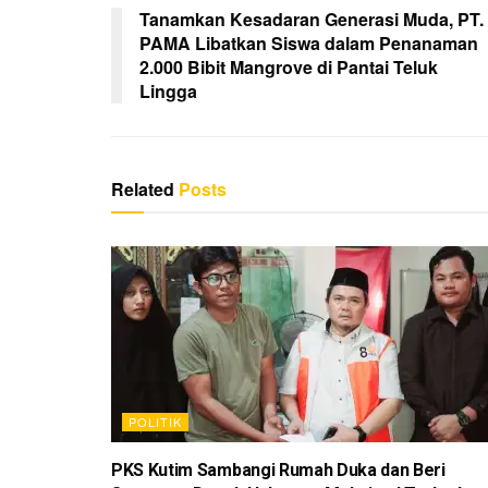
s
g
o
p
Tanamkan Kesadaran Generasi Muda, PT.
PAMA Libatkan Siswa dalam Penanaman
er
o
p
2.000 Bibit Mangrove di Pantai Teluk
k
Lingga
Related
Posts
POLITIK
PKS Kutim Sambangi Rumah Duka dan Beri