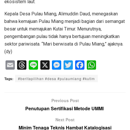
ekosistem laut.
Kepala Desa Pulau Miang, Alimuddin Daud, menegaskan
bahwa kemajuan Pulau Miang menjadi bagian dari semangat
besar untuk memajukan Kutai Timur. Menurutnya,
pengembangan pulau tidak hanya bertujuan meningkatkan
sektor pariwisata. “Mari berwisata di Pulau Miang,” ajaknya.
(dy)
E
T
Li
X
M
T
F
W
m
hr
n
e
wi
a
h
Tags:
#beritapilihan #desa #pulaumiang #kutim
ail
e
e
ss
tt
c
at
a
e
er
e
s
d
n
b
A
Previous Post
s
g
o
p
Penutupan Sertifikasi Metode UMMI
er
o
p
Next Post
k
Minim Tenaga Teknis Hambat Katalogisasi