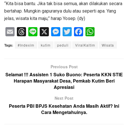
“Kita bisa bantu. Jika tak bisa semua, akan dilakukan secara
bertahap. Mungkin gapuranya dulu atau seperti apa. Yang
jelas, wisata kita maju,” harap Yosep. (dy)
E
T
Li
X
M
T
F
W
m
hr
n
e
wi
a
h
Tags:
#Indexim
kutim
peduli
ViralKaltim
Wisata
ail
e
e
ss
tt
c
at
a
e
er
e
s
d
n
b
A
Previous Post
s
g
o
p
Selamat !!! Assisten 1 Suko Buono: Peserta KKN STIE
Harapan Masyarakat Desa, Pemkab Kutim Beri
er
o
p
Apresiasi
k
Next Post
Peserta PBI BPJS Kesehatan Anda Masih Aktif? Ini
Cara Mengetahuinya.